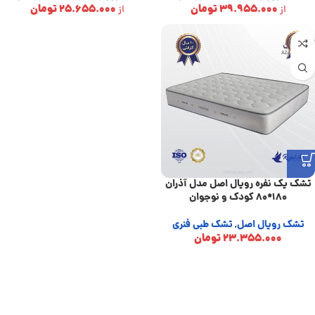
39.955.000
تومان
25.655.000
تومان
از
از
تشک یک نفره رویال اصل مدل آذران
180*80 کودک و نوجوان
تشک رویال اصل
تشک طبی فنری
,
23.355.000
تومان