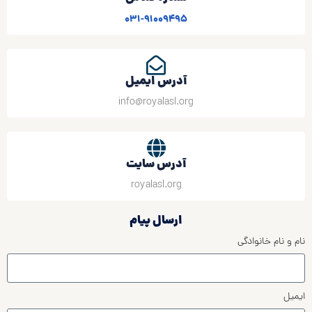
031-91009495
آدرس ایمیل
info@royalasl.org
آدرس سایت
royalasl.org
ارسال پیام
نام و نام خانوادگی
ایمیل